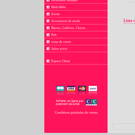
Infiniment ludique
Meli-Mélo
Zoom
Liste 
Accessoires de mode
Bijoux, Cailloux, Choux ...
Pub
coup de coeur
Salon privé
Espace Client
Conditions générales de ventes