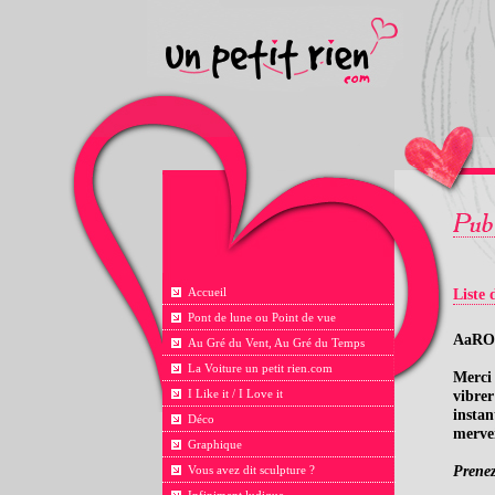
Accueil
Liste 
Pont de lune ou Point de vue
AaRON
Au Gré du Vent, Au Gré du Temps
La Voiture un petit rien.com
Merci
I Like it / I Love it
vibrer
instan
Déco
mervei
Graphique
Prenez
Vous avez dit sculpture ?