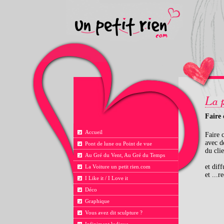
Faire 
Accueil
Faire 
avec d
Pont de lune ou Point de vue
du clie
Au Gré du Vent, Au Gré du Temps
et dif
La Voiture un petit rien.com
et ...r
I Like it / I Love it
Déco
Graphique
Vous avez dit sculpture ?