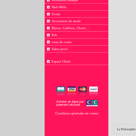
Infiniment ludique
Meli-Mélo
Zoom
Accessoires de mode
Bijoux, Cailloux, Choux ...
Pub
coup de coeur
Salon privé
Espace Client
Conditions générales de ventes
La Philosophie