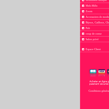
Infiniment ludique
Meli-Mélo
Zoom
Accessoires de mode
Bijoux, Cailloux, Ch
Pub
coup de coeur
Salon privé
Espace Client
Conditions généra