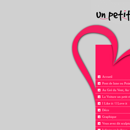
Accueil
Pont de lune ou Poin
Au Gré du Vent, Au
La Voiture un petit 
I Like it / I Love it
Déco
Graphique
Vous avez dit sculpt