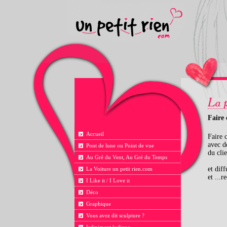
Faire 
Accueil
Faire 
avec d
Pont de lune ou Point de vue
du clie
Au Gré du Vent, Au Gré du Temps
et dif
La Voiture un petit rien.com
et ...r
I Like it / I Love it
Déco
Graphique
Vous avez dit sculpture ?