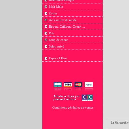
Infiniment ludique
Meli-Mélo
Zoom
Accessoires de mode
Bijoux, Cailloux, Choux ...
Pub
coup de coeur
Salon privé
Espace Client
Conditions générales de ventes
La Philosophie