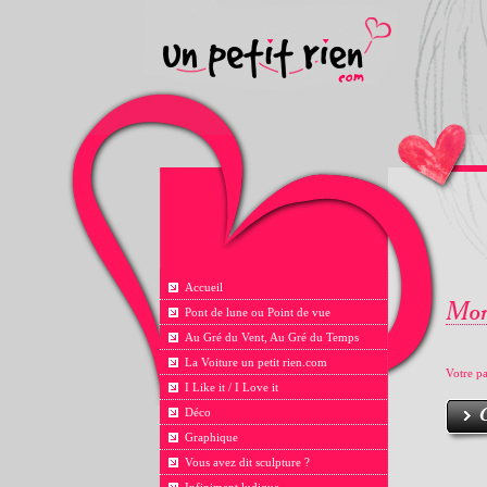
Accueil
Pont de lune ou Point de vue
Au Gré du Vent, Au Gré du Temps
La Voiture un petit rien.com
Votre pa
I Like it / I Love it
Déco
Graphique
Vous avez dit sculpture ?