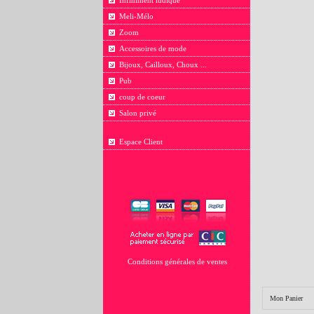
Infiniment ludique
Meli-Mélo
Zoom
Accessoires de mode
Bijoux, Cailloux, Choux ...
Pub
coup de coeur
Salon privé
Espace Client
Conditions générales de ventes
Mon Panier