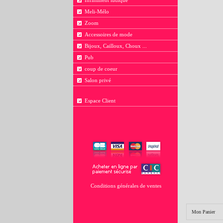
Infiniment ludique
Meli-Mélo
Zoom
Accessoires de mode
Bijoux, Cailloux, Choux ...
Pub
coup de coeur
Salon privé
Espace Client
Conditions générales de ventes
Mon Panier