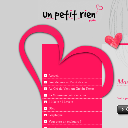
Accueil
Pont de lune ou Point de vue
Au Gré du Vent, Au Gré du Temps
La Voiture un petit rien.com
Votre pa
I Like it / I Love it
Déco
Graphique
Vous avez dit sculpture ?