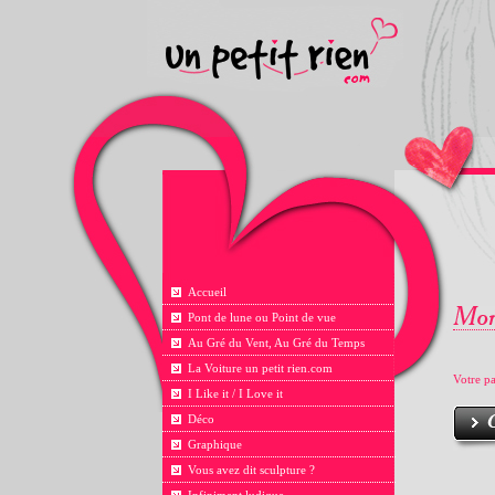
Accueil
Pont de lune ou Point de vue
Au Gré du Vent, Au Gré du Temps
La Voiture un petit rien.com
Votre pa
I Like it / I Love it
Déco
Graphique
Vous avez dit sculpture ?