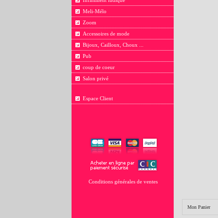
Infiniment ludique
Meli-Mélo
Zoom
Accessoires de mode
Bijoux, Cailloux, Choux ...
Pub
coup de coeur
Salon privé
Espace Client
Conditions générales de ventes
Mon Panier