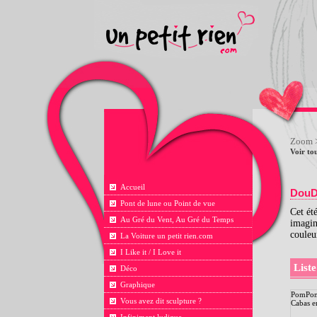
Zoom
>
Voir tou
Accueil
DouD'
Pont de lune ou Point de vue
Cet ét
Au Gré du Vent, Au Gré du Temps
imagina
couleur
La Voiture un petit rien.com
I Like it / I Love it
Liste
Déco
Graphique
PomPo
Vous avez dit sculpture ?
Cabas en