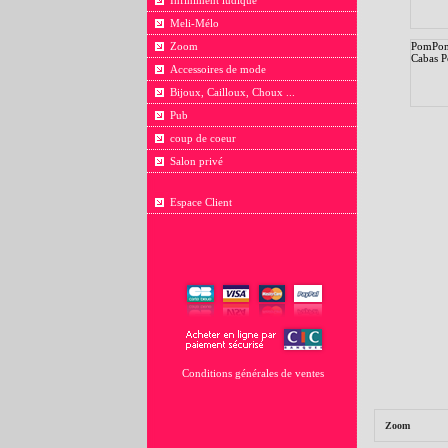
Infiniment ludique
Meli-Mélo
Zoom
PomPom
Cabas P
Accessoires de mode
Bijoux, Cailloux, Choux ...
Pub
coup de coeur
Salon privé
Espace Client
Conditions générales de ventes
Zoom