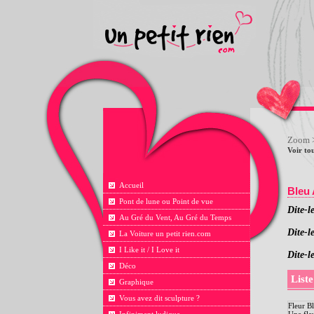
Zoom
>
Voir tou
Accueil
Bleu 
Pont de lune ou Point de vue
Dite-l
Au Gré du Vent, Au Gré du Temps
Dite-le
La Voiture un petit rien.com
I Like it / I Love it
Dite-l
Déco
Liste
Graphique
Vous avez dit sculpture ?
Fleur B
Une fleu