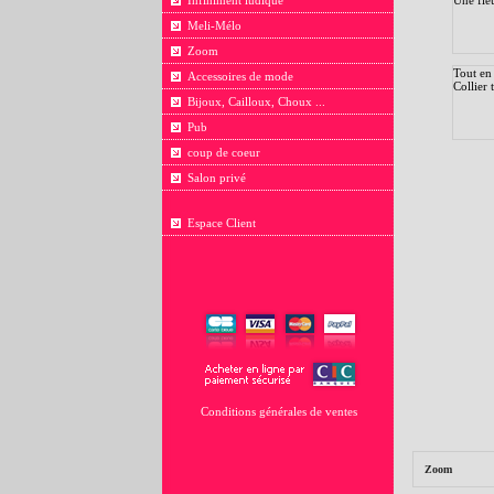
Infiniment ludique
Meli-Mélo
Zoom
Tout en
Accessoires de mode
Collier 
Bijoux, Cailloux, Choux ...
Pub
coup de coeur
Salon privé
Espace Client
Conditions générales de ventes
Zoom