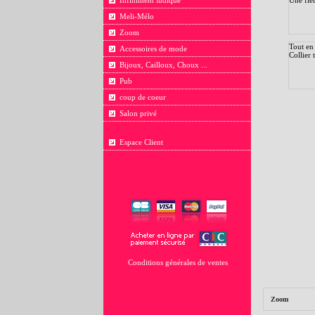
Infiniment ludique
Meli-Mélo
Zoom
Tout en
Accessoires de mode
Collier 
Bijoux, Cailloux, Choux ...
Pub
coup de coeur
Salon privé
Espace Client
Conditions générales de ventes
Zoom