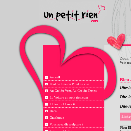
Zoom
>
Voir tou
Accueil
Bleu 
Pont de lune ou Point de vue
Dite-l
Au Gré du Vent, Au Gré du Temps
Dite-le
La Voiture un petit rien.com
I Like it / I Love it
Dite-l
Déco
Liste
Graphique
Vous avez dit sculpture ?
Fleur B
Une fleu