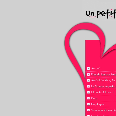
Accueil
Pont de lune ou Poin
Au Gré du Vent, Au
La Voiture un petit 
I Like it / I Love it
Déco
Graphique
Vous avez dit sculpt