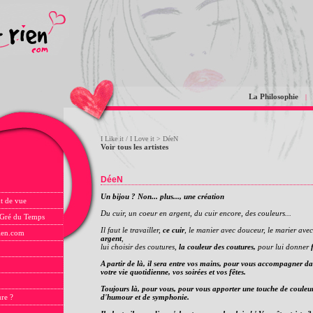
La Philosophie
|
I Like it / I Love it
> DéeN
Voir tous les artistes
DéeN
Un bijou ? Non... plus..., une création
t de vue
Du cuir, un coeur en argent, du cuir encore, des couleurs...
 Gré du Temps
Il faut le travailler,
ce cuir
, le manier avec douceur, le marier avec
rien.com
argent
,
lui choisir des coutures,
la couleur des coutures,
pour lui donner
A partir de là, il sera entre vos mains, pour vous accompagner da
votre vie quotidienne, vos soirées et vos fêtes.
Toujours là, pour vous, pour vous apporter une touche de couleur
ure ?
d'humour et de symphonie.