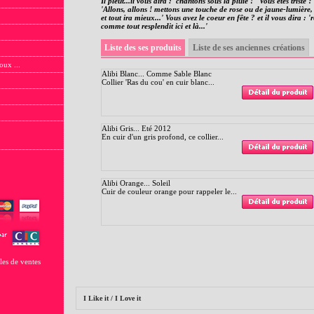
Il pleut...il vous dira : 'chantons sous la pluie ! ' Vous êtes triste ?
'Allons, allons ! mettons une touche de rose ou de jaune-lumière,
et tout ira mieux...' Vous avez le coeur en fête ? et il vous dira : 
comme tout resplendit ici et là...'
Liste des ses produits
Liste de ses anciennes créations
oux ...
Alibi Blanc... Comme Sable Blanc
Collier 'Ras du cou' en cuir blanc...
Alibi Gris... Eté 2012
En cuir d'un gris profond, ce collier...
Alibi Orange... Soleil
Cuir de couleur orange pour rappeler le...
les de ventes
I Like it / I Love it