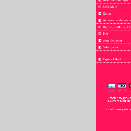
Infiniment ludique
Meli-Mélo
Zoom
Accessoires de mode
Bijoux, Cailloux, Ch
Pub
coup de coeur
Salon privé
Espace Client
Conditions généra