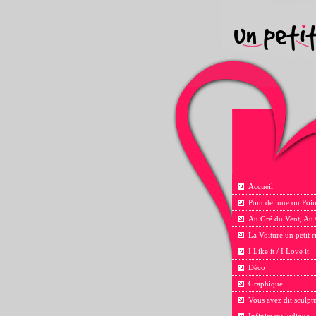
Accueil
Pont de lune ou Poin
Au Gré du Vent, Au
La Voiture un petit 
I Like it / I Love it
Déco
Graphique
Vous avez dit sculpt