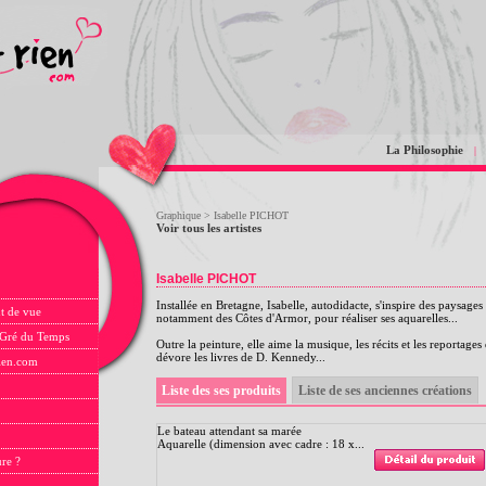
La Philosophie
|
Graphique
> Isabelle PICHOT
Voir tous les artistes
Isabelle PICHOT
Installée en Bretagne, Isabelle, autodidacte, s'inspire des paysage
t de vue
notamment des Côtes d'Armor, pour réaliser ses aquarelles...
 Gré du Temps
Outre la peinture, elle aime la musique, les récits et les reportages
dévore les livres de D. Kennedy...
rien.com
Liste des ses produits
Liste de ses anciennes créations
Le bateau attendant sa marée
Aquarelle (dimension avec cadre : 18 x...
ure ?