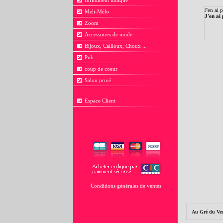
Infiniment ludique
J'en ai 
Meli-Mélo
J'en ai
Zoom
Accessoires de mode
Bijoux, Cailloux, Choux ...
Pub
coup de coeur
Salon privé
Espace Client
Conditions générales de ventes
Au Gré du Ve