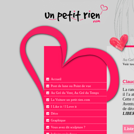
Au Gré
Voir tou
Accueil
Clau
Pont de lune ou Point de vue
La ran
Au Gré du Vent, Au Gré du Temps
il l'a
Cette 
La Voiture un petit rien.com
Aventu
I Like it / I Love it
de déc
LIBE
Déco
Graphique
Vous avez dit sculpture ?
Liste