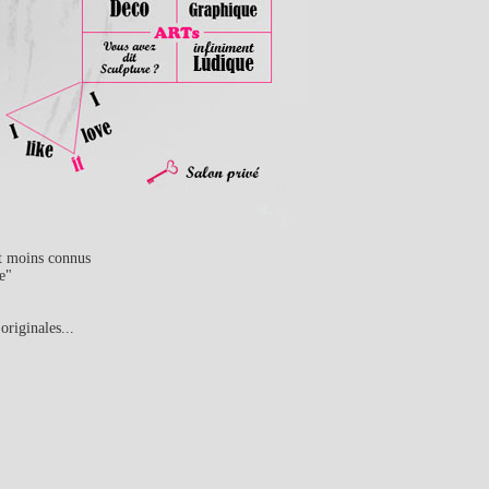
t moins connus
e"
riginales...