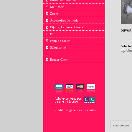
Infiniment ludique
Meli-Mélo
Zoom
Accessoires de mode
Bijoux, Cailloux, Choux ...
ouvert
Pub
coup de coeur
Sélectio
Salon privé
Qua
Espace Client
Conditions générales de ventes
coup de coeur