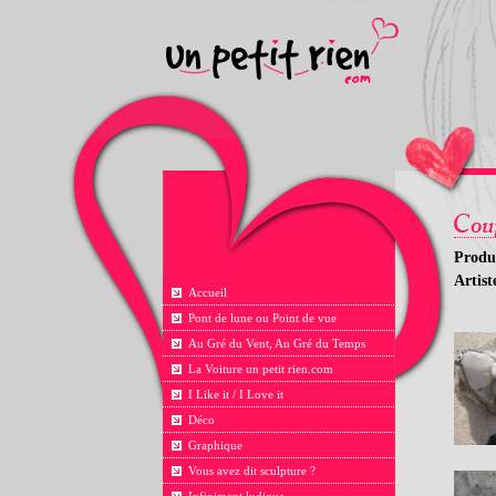
Produ
Artis
Accueil
Pont de lune ou Point de vue
Au Gré du Vent, Au Gré du Temps
La Voiture un petit rien.com
I Like it / I Love it
Déco
Graphique
Vous avez dit sculpture ?