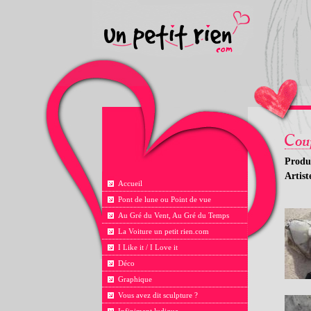
Produ
Artis
Accueil
Pont de lune ou Point de vue
Au Gré du Vent, Au Gré du Temps
La Voiture un petit rien.com
I Like it / I Love it
Déco
Graphique
Vous avez dit sculpture ?