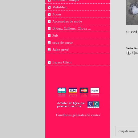
Infiniment ludique
Meli-Mélo
Zoom
Accessoires de mode
Bijoux, Cailloux, Choux ...
ouvert
Pub
coup de coeur
Sélectio
Salon privé
Qua
Espace Client
Conditions générales de ventes
coup de coeur