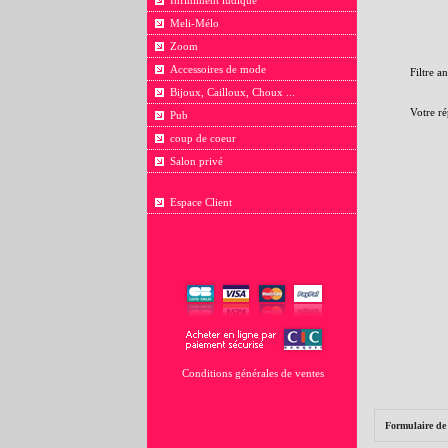
Infiniment ludique
Meli-Mélo
Zoom
Accessoires de mode
Filtre a
Bijoux, Cailloux, Choux ...
Votre ré
Pub
coup de coeur
Salon privé
Espace Client
Conditions générales de ventes
Formulaire de 