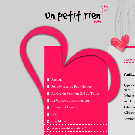
Formul
Veuille
Accueil
Type de 
Pont de lune ou Point de vue
Nom :
Au Gré du Vent, Au Gré du Temps
Prénom 
La Voiture un petit rien.com
email :
Télépho
I Like it / I Love it
Référen
Déco
Comment
Graphique
Vous avez dit sculpture ?