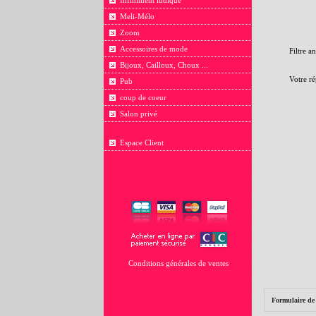
Infiniment ludique
Meli-Mélo
Zoom
Accessoires de mode
Filtre a
Bijoux, Cailloux, Choux ...
Votre ré
Pub
coup de coeur
Salon privé
Espace Client
Conditions générales de ventes
Formulaire de 