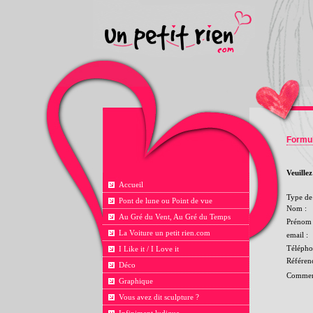
Formul
Veuille
Accueil
Type de 
Pont de lune ou Point de vue
Nom :
Au Gré du Vent, Au Gré du Temps
Prénom 
La Voiture un petit rien.com
email :
Télépho
I Like it / I Love it
Référen
Déco
Comment
Graphique
Vous avez dit sculpture ?