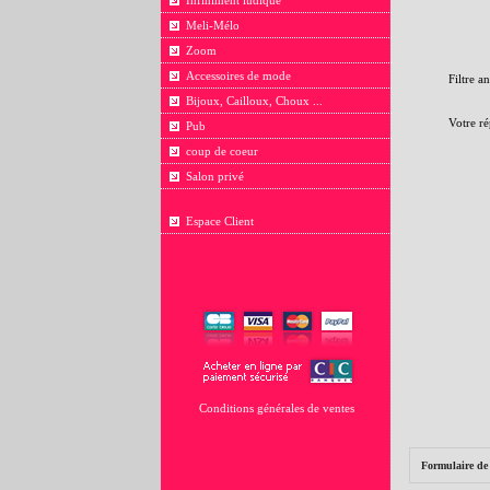
Infiniment ludique
Meli-Mélo
Zoom
Accessoires de mode
Filtre a
Bijoux, Cailloux, Choux ...
Votre ré
Pub
coup de coeur
Salon privé
Espace Client
Conditions générales de ventes
Formulaire de 