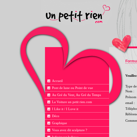
Formul
Veuille
Accueil
Type de 
Pont de lune ou Point de vue
Nom :
Au Gré du Vent, Au Gré du Temps
Prénom 
La Voiture un petit rien.com
email :
Télépho
I Like it / I Love it
Référen
Déco
Comment
Graphique
Vous avez dit sculpture ?