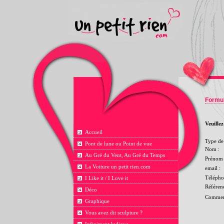
Formul
Veuille
Accueil
Type de 
Pont de lune ou Point de vue
Nom :
Au Gré du Vent, Au Gré du Temps
Prénom 
La Voiture un petit rien.com
email :
Télépho
I Like it / I Love it
Référen
Déco
Comment
Graphique
Vous avez dit sculpture ?