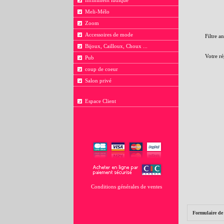
Infiniment ludique
Meli-Mélo
Zoom
Accessoires de mode
Filtre a
Bijoux, Cailloux, Choux ...
Votre ré
Pub
coup de coeur
Salon privé
Espace Client
Conditions générales de ventes
Formulaire de 