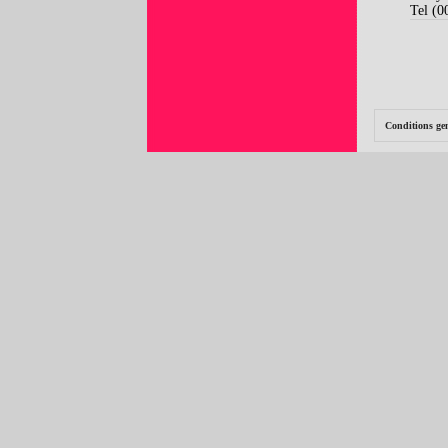
Tel (0
Conditions gen