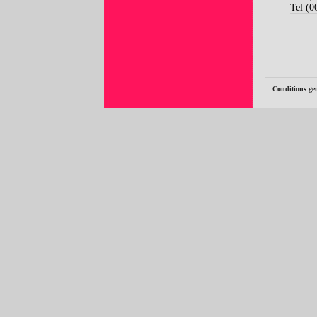
Tel (0
Conditions gen