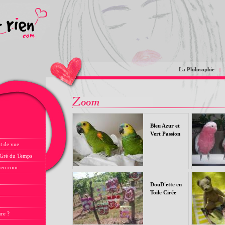
La Philosophie
|
Bleu Azur et
Vert Passion
t de vue
 Gré du Temps
rien.com
DouD'ette en
Toile Cirée
ure ?