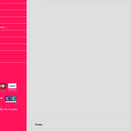
oux ...
les de ventes
Zoom