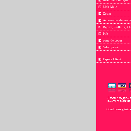
Infiniment ludique
Meli-Mélo
Zoom
Accessoires de mode
Bijoux, Cailloux, Ch
Pub
coup de coeur
Salon privé
Espace Client
Conditions généra