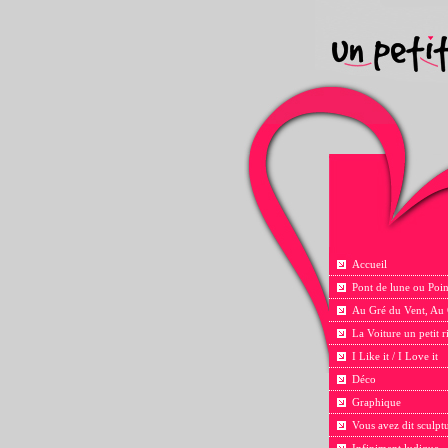
Accueil
Pont de lune ou Poin
Au Gré du Vent, Au
La Voiture un petit 
I Like it / I Love it
Déco
Graphique
Vous avez dit sculpt