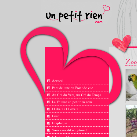
Accueil
Pont de lune ou Point de vue
Au Gré du Vent, Au Gré du Temps
La Voiture un petit rien.com
I Like it / I Love it
Déco
Graphique
Vous avez dit sculpture ?