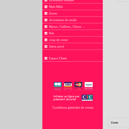
Infiniment ludique
Meli-Mélo
Zoom
Accessoires de mode
Bijoux, Cailloux, Choux ...
Pub
coup de coeur
Salon privé
Espace Client
Conditions générales de ventes
Zoom