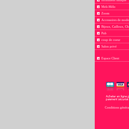
Infiniment ludique
Meli-Mélo
Zoom
Accessoires de mode
Bijoux, Cailloux, Ch
Pub
coup de coeur
Salon privé
Espace Client
Conditions généra