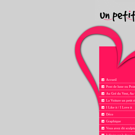
Accueil
Pont de lune ou Poin
Au Gré du Vent, Au
La Voiture un petit 
I Like it / I Love it
Déco
Graphique
Vous avez dit sculpt