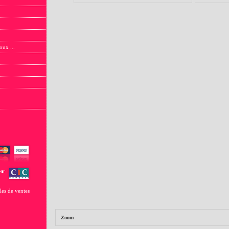
oux ...
les de ventes
Zoom