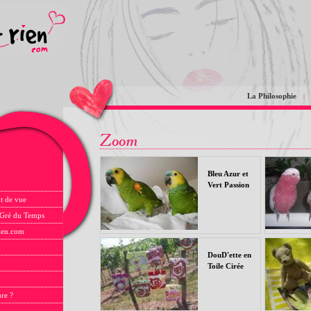
La Philosophie
|
Bleu Azur et
Vert Passion
t de vue
 Gré du Temps
rien.com
DouD'ette en
Toile Cirée
ure ?