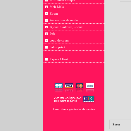
Infiniment ludique
Meli-Mélo
Zoom
Accessoires de mode
Bijoux, Cailloux, Choux ...
Pub
coup de coeur
Salon privé
Espace Client
Conditions générales de ventes
Zoom