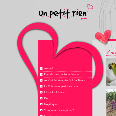
Accueil
Pont de lune ou Point de vue
Au Gré du Vent, Au Gré du Temps
La Voiture un petit rien.com
I Like it / I Love it
Déco
Graphique
Vous avez dit sculpture ?