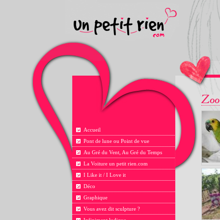
Accueil
Pont de lune ou Point de vue
Au Gré du Vent, Au Gré du Temps
La Voiture un petit rien.com
I Like it / I Love it
Déco
Graphique
Vous avez dit sculpture ?