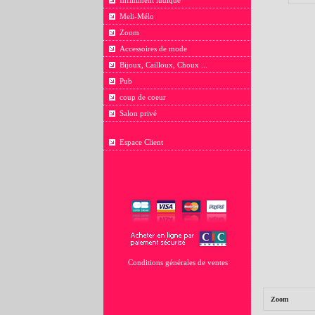
Infiniment ludique
Meli-Mélo
Zoom
Accessoires de mode
Bijoux, Cailloux, Choux ...
Pub
coup de coeur
Salon privé
Espace Client
Conditions générales de ventes
Zoom