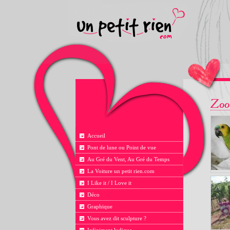
Accueil
Pont de lune ou Point de vue
Au Gré du Vent, Au Gré du Temps
La Voiture un petit rien.com
I Like it / I Love it
Déco
Graphique
Vous avez dit sculpture ?