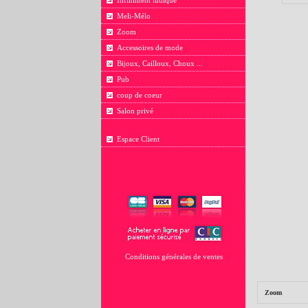
Infiniment ludique
Meli-Mélo
Zoom
Accessoires de mode
Bijoux, Cailloux, Choux ...
Pub
coup de coeur
Salon privé
Espace Client
Conditions générales de ventes
Zoom