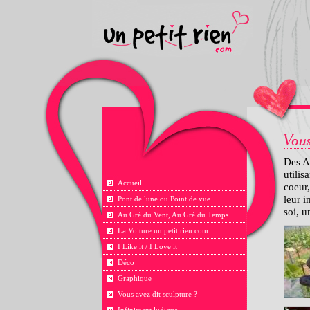
Des A
utilis
Accueil
coeur,
leur i
Pont de lune ou Point de vue
soi, 
Au Gré du Vent, Au Gré du Temps
La Voiture un petit rien.com
I Like it / I Love it
Déco
Graphique
Vous avez dit sculpture ?