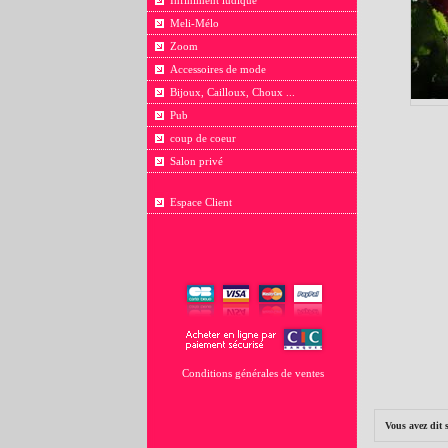
Infiniment ludique
Meli-Mélo
Zoom
Accessoires de mode
Bijoux, Cailloux, Choux ...
Pub
coup de coeur
Salon privé
Espace Client
Conditions générales de ventes
Vous avez dit 