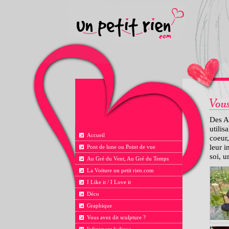
Des A
utilis
Accueil
coeur,
leur i
Pont de lune ou Point de vue
soi, 
Au Gré du Vent, Au Gré du Temps
La Voiture un petit rien.com
I Like it / I Love it
Déco
Graphique
Vous avez dit sculpture ?