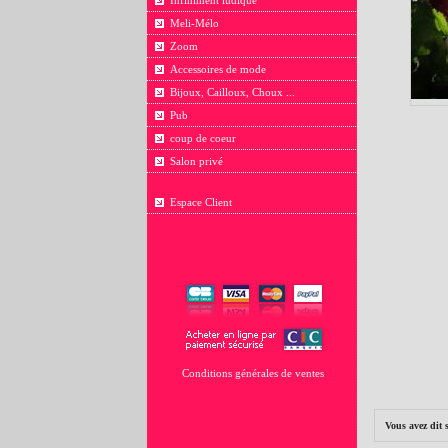
Infiniment ludique
Meli-Mélo
Zoom
Accessoires de mode
Bijoux, Cailloux, Choux ...
Pub
coup de coeur
Salon privé
Espace Client
Conditions générales de ventes
Vous avez dit 