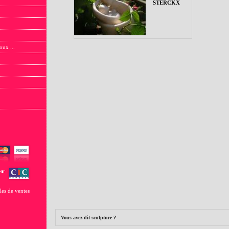
STERCKX
oux ...
les de ventes
Vous avez dit sculpture ?