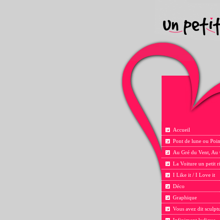
Accueil
Pont de lune ou Poin
Au Gré du Vent, Au
La Voiture un petit 
I Like it / I Love it
Déco
Graphique
Vous avez dit sculpt