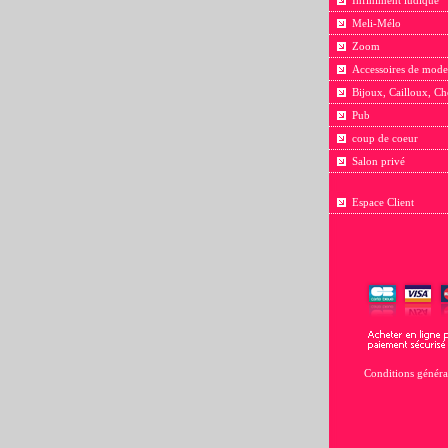
Infiniment ludique
Meli-Mélo
Zoom
Accessoires de mode
Bijoux, Cailloux, Ch
Pub
coup de coeur
Salon privé
Espace Client
Conditions généra