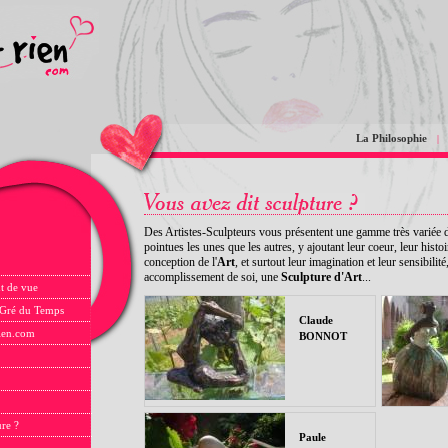
La Philosophie
|
Des Artistes-Sculpteurs vous présentent une gamme très variée d'
pointues les unes que les autres, y ajoutant leur coeur, leur histoi
conception de l'
Art
, et surtout leur imagination et leur sensibili
accomplissement de soi, une
Sculpture d'Art
...
t de vue
 Gré du Temps
Claude
rien.com
BONNOT
ure ?
Paule