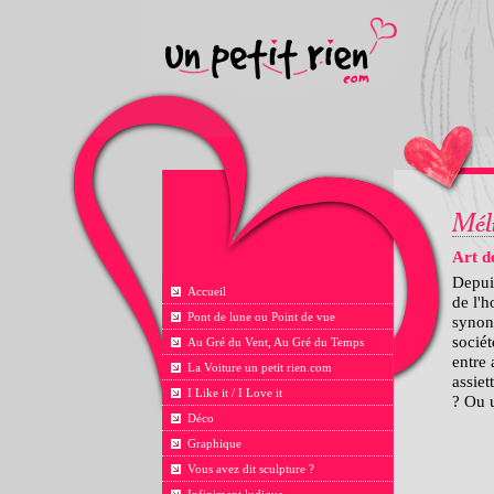
Art d
Depuis
Accueil
de l'h
Pont de lune ou Point de vue
synony
socié
Au Gré du Vent, Au Gré du Temps
entre 
La Voiture un petit rien.com
assiet
I Like it / I Love it
? Ou u
Déco
Graphique
Vous avez dit sculpture ?