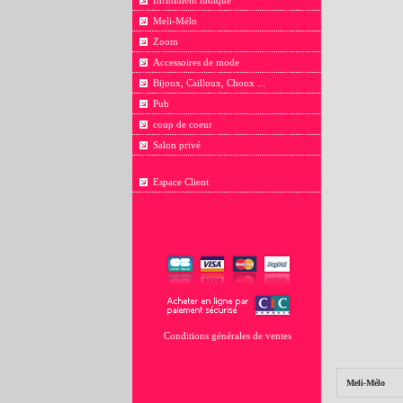
Infiniment ludique
Meli-Mélo
Zoom
Accessoires de mode
Bijoux, Cailloux, Choux ...
Pub
coup de coeur
Salon privé
Espace Client
Conditions générales de ventes
Meli-Mélo