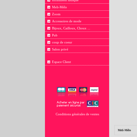
Infiniment ludique
Meli-Mélo
Zoom
Accessoires de mode
Bijoux, Cailloux, Choux ...
Pub
coup de coeur
Salon privé
Espace Client
Conditions générales de ventes
Meli-Mélo