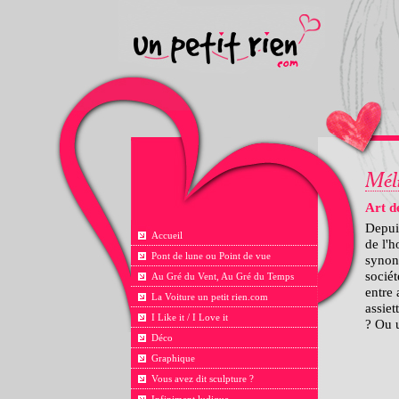
Art d
Depuis
Accueil
de l'h
Pont de lune ou Point de vue
synony
socié
Au Gré du Vent, Au Gré du Temps
entre 
La Voiture un petit rien.com
assiet
I Like it / I Love it
? Ou u
Déco
Graphique
Vous avez dit sculpture ?