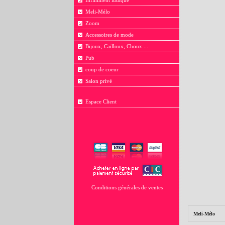
Infiniment ludique
Meli-Mélo
Zoom
Accessoires de mode
Bijoux, Cailloux, Choux ...
Pub
coup de coeur
Salon privé
Espace Client
Conditions générales de ventes
Meli-Mélo