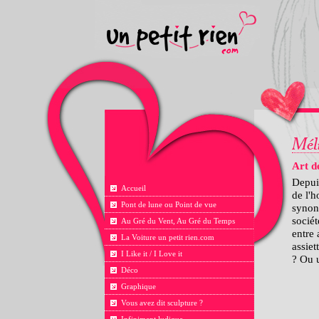
Art d
Depuis
Accueil
de l'h
Pont de lune ou Point de vue
synony
socié
Au Gré du Vent, Au Gré du Temps
entre 
La Voiture un petit rien.com
assiet
I Like it / I Love it
? Ou u
Déco
Graphique
Vous avez dit sculpture ?