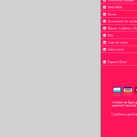
Infiniment ludique
Meli-Mélo
Zoom
Accessoires de mode
Bijoux, Cailloux, Ch
Pub
coup de coeur
Salon privé
Espace Client
Conditions généra