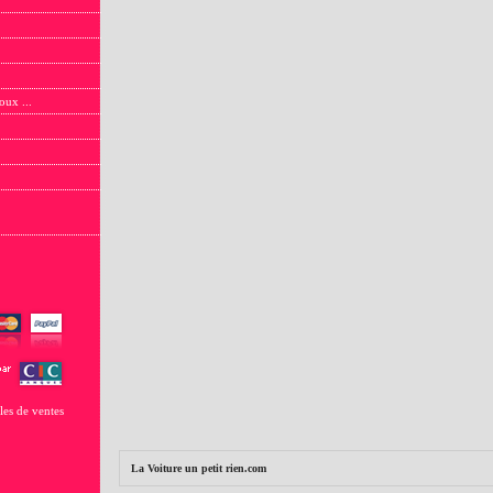
oux ...
les de ventes
La Voiture un petit rien.com