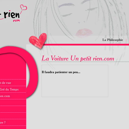
La Philosophie
|
Il faudra patienter un peu...
t de vue
 Gré du Temps
rien.com
ure ?