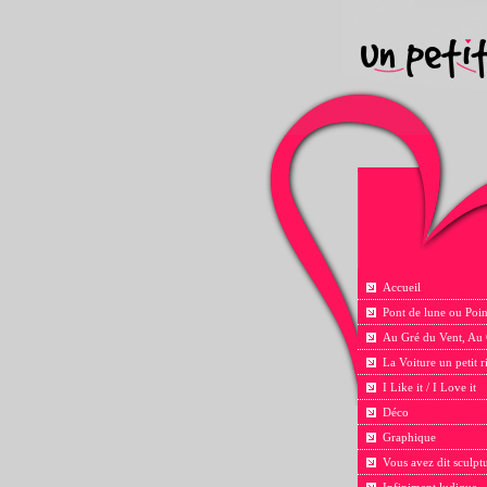
Accueil
Pont de lune ou Poin
Au Gré du Vent, Au
La Voiture un petit 
I Like it / I Love it
Déco
Graphique
Vous avez dit sculpt