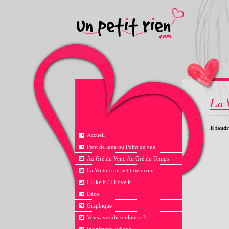
Il faudr
Accueil
Pont de lune ou Point de vue
Au Gré du Vent, Au Gré du Temps
La Voiture un petit rien.com
I Like it / I Love it
Déco
Graphique
Vous avez dit sculpture ?