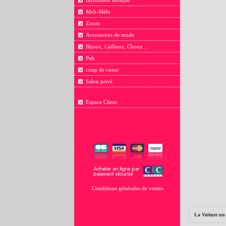
Infiniment ludique
Meli-Mélo
Zoom
Accessoires de mode
Bijoux, Cailloux, Choux ...
Pub
coup de coeur
Salon privé
Espace Client
Conditions générales de ventes
La Voiture un 