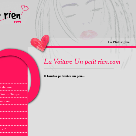
La Philosophie
|
Il faudra patienter un peu...
t de vue
 Gré du Temps
rien.com
ure ?