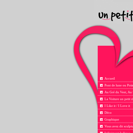
Accueil
Pont de lune ou Poin
Au Gré du Vent, Au
La Voiture un petit 
I Like it / I Love it
Déco
Graphique
Vous avez dit sculpt