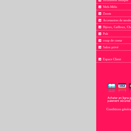
Infiniment ludique
Meli-Mélo
Zoom
Accessoires de mode
Bijoux, Cailloux, Ch
Pub
coup de coeur
Salon privé
Espace Client
Conditions généra