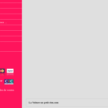
oux ...
les de ventes
La Voiture un petit rien.com