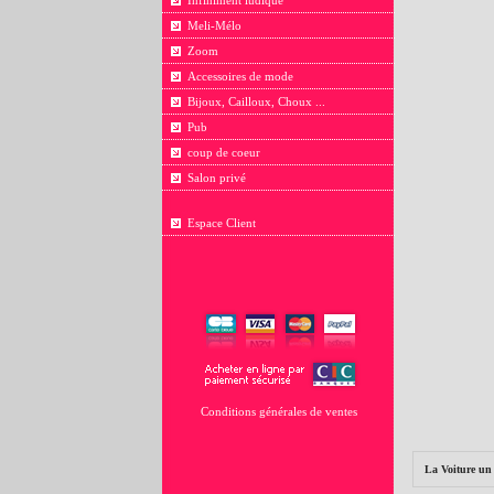
Infiniment ludique
Meli-Mélo
Zoom
Accessoires de mode
Bijoux, Cailloux, Choux ...
Pub
coup de coeur
Salon privé
Espace Client
Conditions générales de ventes
La Voiture un 