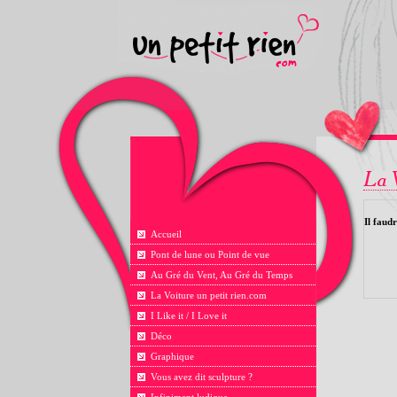
Il faudr
Accueil
Pont de lune ou Point de vue
Au Gré du Vent, Au Gré du Temps
La Voiture un petit rien.com
I Like it / I Love it
Déco
Graphique
Vous avez dit sculpture ?