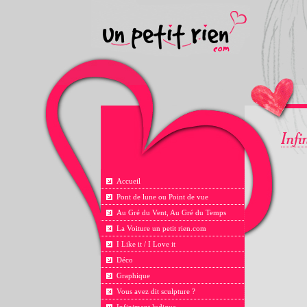
Accueil
Pont de lune ou Point de vue
Au Gré du Vent, Au Gré du Temps
La Voiture un petit rien.com
I Like it / I Love it
Déco
Graphique
Vous avez dit sculpture ?