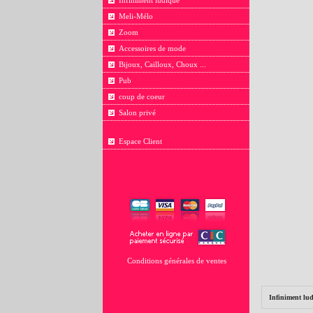
Infiniment ludique
Meli-Mélo
Zoom
Accessoires de mode
Bijoux, Cailloux, Choux ...
Pub
coup de coeur
Salon privé
Espace Client
Conditions générales de ventes
Infiniment lu