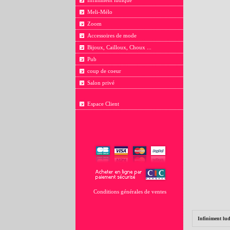
Infiniment ludique
Meli-Mélo
Zoom
Accessoires de mode
Bijoux, Cailloux, Choux ...
Pub
coup de coeur
Salon privé
Espace Client
Conditions générales de ventes
Infiniment lu