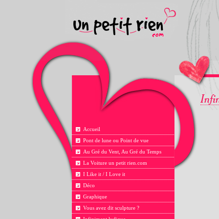
Accueil
Pont de lune ou Point de vue
Au Gré du Vent, Au Gré du Temps
La Voiture un petit rien.com
I Like it / I Love it
Déco
Graphique
Vous avez dit sculpture ?