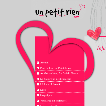
Accueil
Pont de lune ou Point de vue
Au Gré du Vent, Au Gré du Temps
La Voiture un petit rien.com
I Like it / I Love it
Déco
Graphique
Vous avez dit sculpture ?