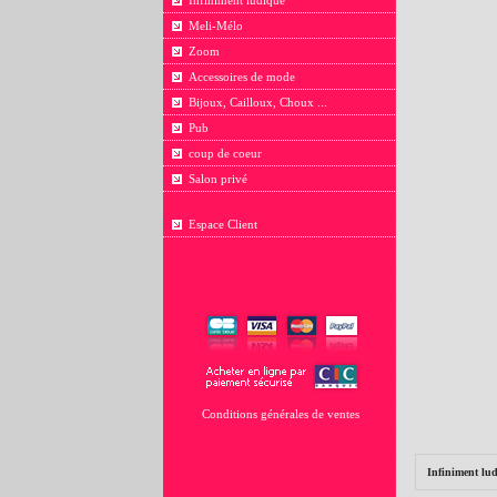
Infiniment ludique
Meli-Mélo
Zoom
Accessoires de mode
Bijoux, Cailloux, Choux ...
Pub
coup de coeur
Salon privé
Espace Client
Conditions générales de ventes
Infiniment lu