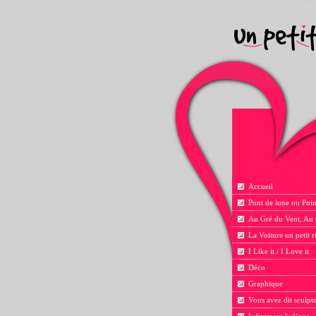
Accueil
Pont de lune ou Poin
Au Gré du Vent, Au
La Voiture un petit 
I Like it / I Love it
Déco
Graphique
Vous avez dit sculpt