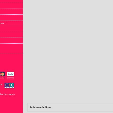
oux ...
les de ventes
Infiniment ludique