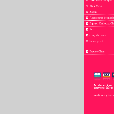
Infiniment ludique
Meli-Mélo
Zoom
Accessoires de mode
Bijoux, Cailloux, Ch
Pub
coup de coeur
Salon privé
Espace Client
Conditions généra