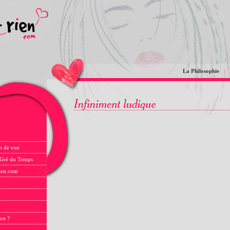
La Philosophie
|
t de vue
 Gré du Temps
rien.com
ure ?