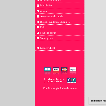
Infiniment ludique
Meli-Mélo
Zoom
Accessoires de mode
Bijoux, Cailloux, Choux ...
Pub
coup de coeur
Salon privé
Espace Client
Conditions générales de ventes
Infiniment lu