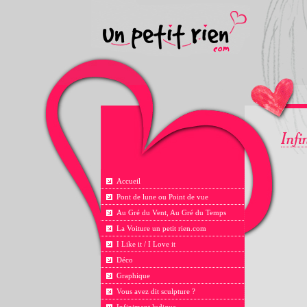
Accueil
Pont de lune ou Point de vue
Au Gré du Vent, Au Gré du Temps
La Voiture un petit rien.com
I Like it / I Love it
Déco
Graphique
Vous avez dit sculpture ?