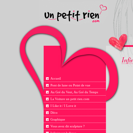
Accueil
Pont de lune ou Point de vue
Au Gré du Vent, Au Gré du Temps
La Voiture un petit rien.com
I Like it / I Love it
Déco
Graphique
Vous avez dit sculpture ?