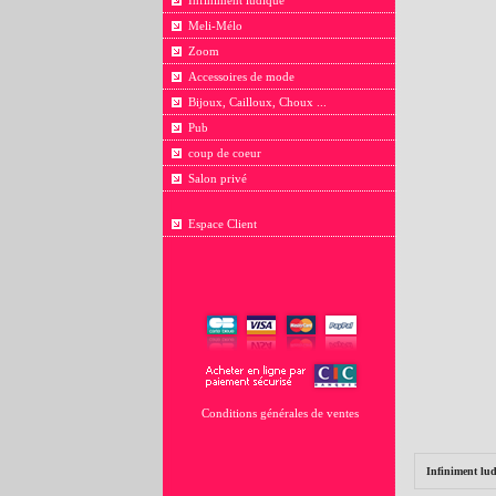
Infiniment ludique
Meli-Mélo
Zoom
Accessoires de mode
Bijoux, Cailloux, Choux ...
Pub
coup de coeur
Salon privé
Espace Client
Conditions générales de ventes
Infiniment lu