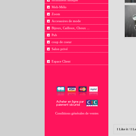
Infiniment ludique
Meli-Mélo
Zoom
Accessoires de mode
Bijoux, Cailloux, Choux ...
Pub
coup de coeur
Salon privé
Espace Client
Conditions générales de ventes
I Like it / I Lo