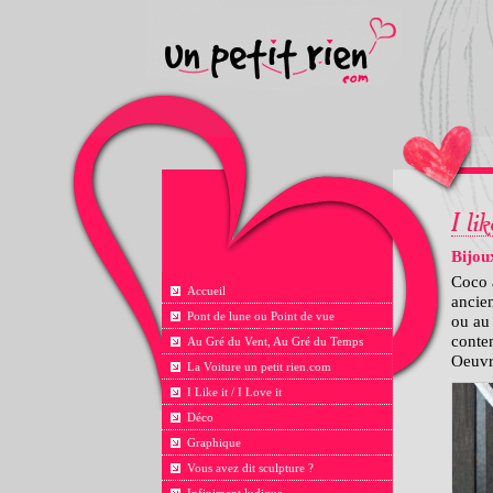
Bijou
Coco 
Accueil
ancien
Pont de lune ou Point de vue
ou au 
contem
Au Gré du Vent, Au Gré du Temps
Oeuvre
La Voiture un petit rien.com
I Like it / I Love it
Déco
Graphique
Vous avez dit sculpture ?