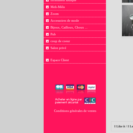
Infiniment ludique
Meli-Mélo
Zoom
Accessoires de mode
Bijoux, Cailloux, Choux ...
Pub
coup de coeur
Salon privé
Espace Client
Conditions générales de ventes
I Like it / I Lo