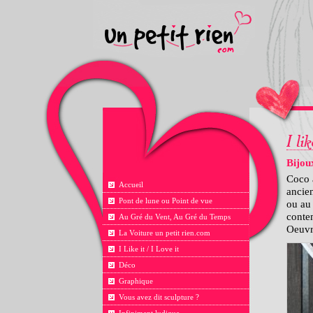
Bijou
Coco 
Accueil
ancien
Pont de lune ou Point de vue
ou au 
contem
Au Gré du Vent, Au Gré du Temps
Oeuvre
La Voiture un petit rien.com
I Like it / I Love it
Déco
Graphique
Vous avez dit sculpture ?