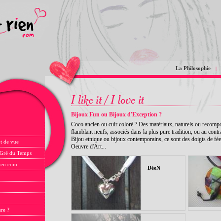
La Philosophie
|
Bijoux Fun ou Bijoux d'Exception ?
Coco ancien ou cuir coloré ? Des matériaux, naturels ou recompos
flamblant neufs, associés dans la plus pure tradition, ou au contrai
Bijou etnique ou bijoux contemporains, ce sont des doigts de fée
t de vue
Oeuvre d'Art...
 Gré du Temps
rien.com
DéeN
ure ?