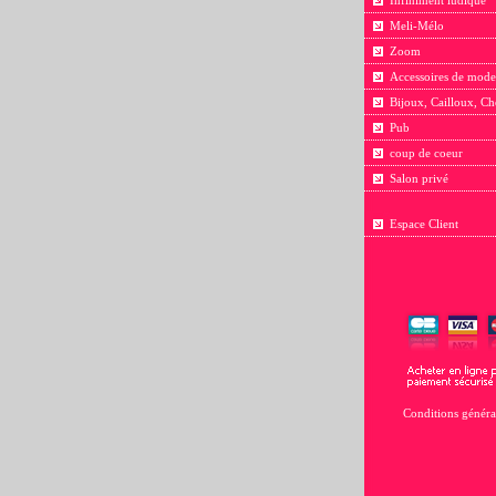
Infiniment ludique
Meli-Mélo
Zoom
Accessoires de mode
Bijoux, Cailloux, Ch
Pub
coup de coeur
Salon privé
Espace Client
Conditions généra