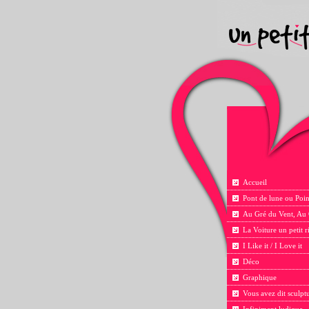
Accueil
Pont de lune ou Poin
Au Gré du Vent, Au
La Voiture un petit 
I Like it / I Love it
Déco
Graphique
Vous avez dit sculpt