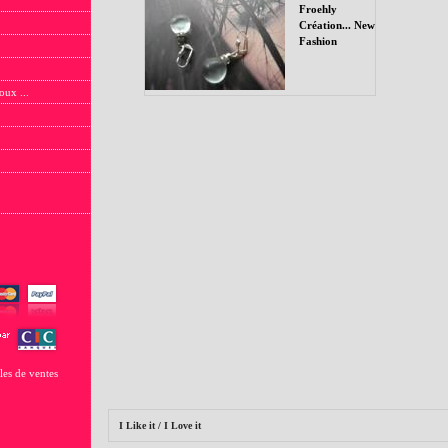
Froehly
Création... New
Fashion
oux ...
les de ventes
I Like it / I Love it