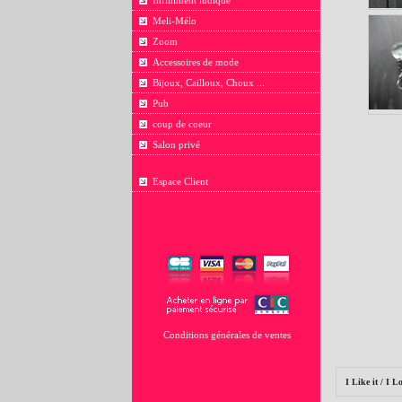
Infiniment ludique
Meli-Mélo
Zoom
Accessoires de mode
Bijoux, Cailloux, Choux ...
Pub
coup de coeur
Salon privé
Espace Client
Conditions générales de ventes
I Like it / I Lo