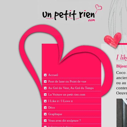
Bijou
Coco 
Accueil
ancien
Pont de lune ou Point de vue
ou au 
contem
Au Gré du Vent, Au Gré du Temps
Oeuvre
La Voiture un petit rien.com
I Like it / I Love it
Déco
Graphique
Vous avez dit sculpture ?