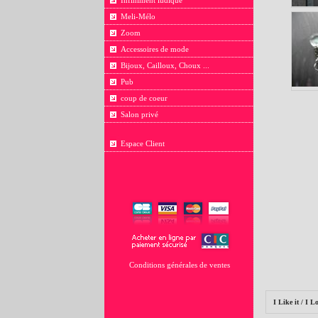
Infiniment ludique
Meli-Mélo
Zoom
Accessoires de mode
Bijoux, Cailloux, Choux ...
Pub
coup de coeur
Salon privé
Espace Client
Conditions générales de ventes
I Like it / I Lo