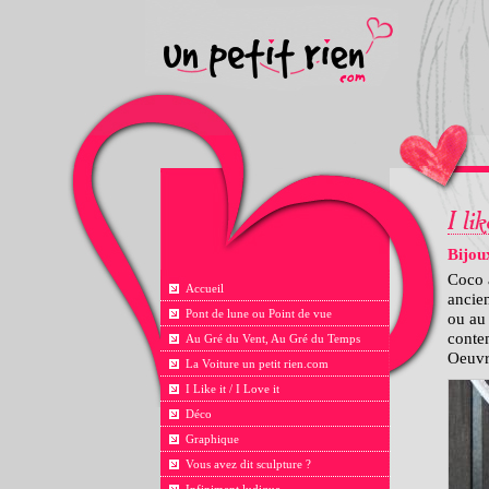
Bijou
Coco 
Accueil
ancien
Pont de lune ou Point de vue
ou au 
contem
Au Gré du Vent, Au Gré du Temps
Oeuvre
La Voiture un petit rien.com
I Like it / I Love it
Déco
Graphique
Vous avez dit sculpture ?