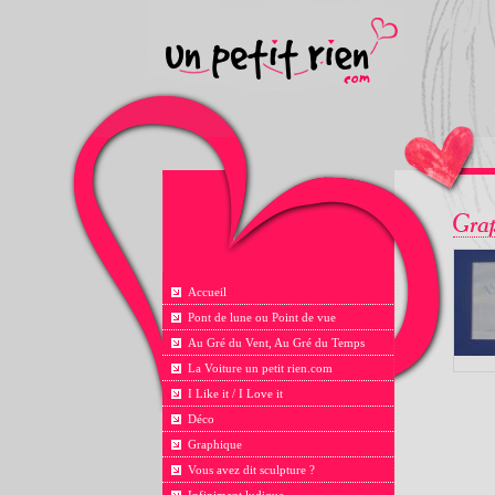
Accueil
Pont de lune ou Point de vue
Au Gré du Vent, Au Gré du Temps
La Voiture un petit rien.com
I Like it / I Love it
Déco
Graphique
Vous avez dit sculpture ?