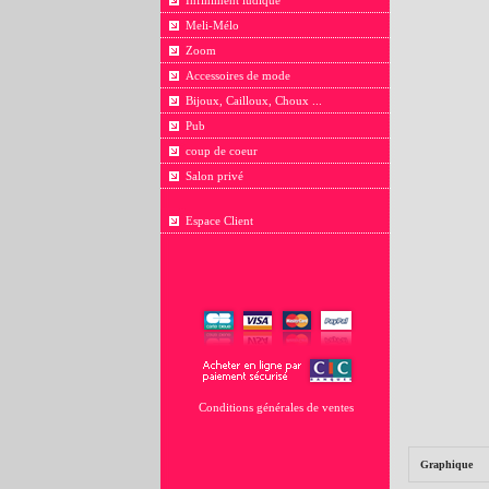
Infiniment ludique
Meli-Mélo
Zoom
Accessoires de mode
Bijoux, Cailloux, Choux ...
Pub
coup de coeur
Salon privé
Espace Client
Conditions générales de ventes
Graphique